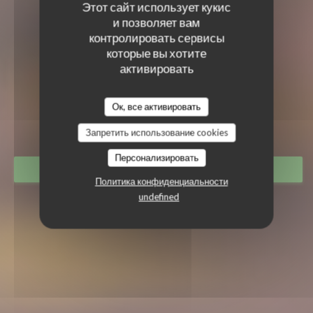
Этот сайт использует кукис
и позволяет вам
контролировать сервисы
которые вы хотите
LE JEU DES SAVEURS
активировать
LE JEU DES SAVEURS
БИСТРОНОМИЧЕСКИЙ РЕСТОРАН
|
Ок, все активировать
CROISSY BEAUBOURG
Запретить использование cookies
Персонализировать
ЗАБРОНИРОВАТЬ СТОЛИК
Политика конфиденциальности
undefined