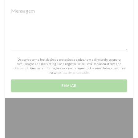
De acordo com a legislação de proteção de dados, tem o direito de se opor a
comunicações de marketing. Pode registar-se na Lista Robinson através de
robinson.pt
. Para mais informações sobre o tratamento dos seus dados, consulte a
nossa
política de privacidade
.